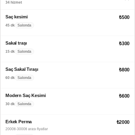
34 hizmet
Saç kesimi
₺500
45 dk
Salonda
Sakal traşı
₺300
15 dk
Salonda
Saç Sakal Tıraşı
₺800
60 dk
Salonda
Modern Saç Kesimi
₺600
30 dk
Salonda
Erkek Perma
₺2000
2000tl-3000tl arası fiyatlar