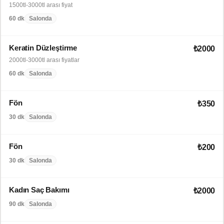
1500tl-3000tl arası fiyat
60 dk
Salonda
Keratin Düzleştirme
₺2000
2000tl-3000tl arası fiyatlar
60 dk
Salonda
Fön
₺350
30 dk
Salonda
Fön
₺200
30 dk
Salonda
Kadın Saç Bakımı
₺2000
90 dk
Salonda