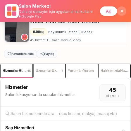
Salon Merkezi
Anasayfa
/
İstanbul
/
Güler Coiffeur Man-women
İstanbul
Giriş
Üye Ol
Aç
Daha iyi deneyim için uygulamamızı kullanın
Google Play
Güler Coiffeur Man-women
Unisex
0.00
Beylikdüzü, İstanbul
Kapalı
(0)
·
·
45 hizmet
1 uzman
Manuel onay
·
·
Favorilere ekle
Paylaş
Hizmetler
Hizmetler
Uzmanlar
Uzmanlar
Yorumlar
Yorum
Hakkımızda
Hakkı
45
1
Hizmetler
45
Salon lokasyonunda sunulan hizmetler
HIZMET
Saç Hizmetleri