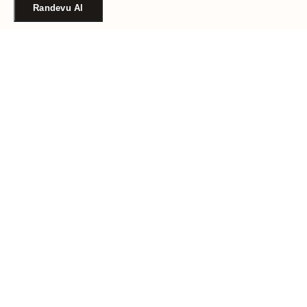
Randevu Al
Türkiye'nin güvenilir güzellik randevu platformu. Binlerce
salon, tek tıkla randevu.