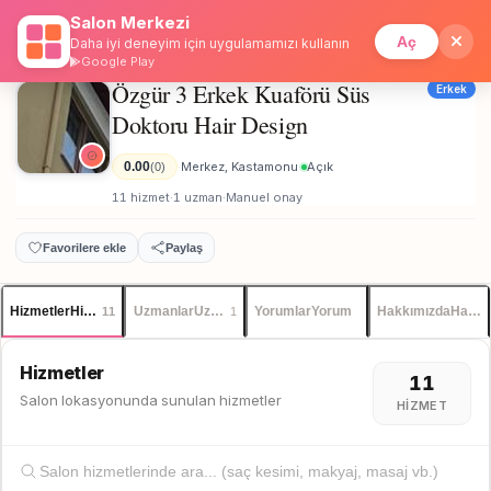
Salon Merkezi
Anasayfa
/
Kastamonu
/
İstanbul
Giriş
Üye Ol
Özgür 3 Erkek Kuaförü Süs Doktoru Hair Design
Aç
Daha iyi deneyim için uygulamamızı kullanın
Google Play
Özgür 3 Erkek Kuaförü Süs
Erkek
Doktoru Hair Design
0.00
Merkez, Kastamonu
Açık
(0)
·
·
11 hizmet
1 uzman
Manuel onay
·
·
Favorilere ekle
Paylaş
Hizmetler
Hizmetler
Uzmanlar
Uzmanlar
Yorumlar
Yorum
Hakkımızda
Hakkı
11
1
Hizmetler
11
Salon lokasyonunda sunulan hizmetler
HIZMET