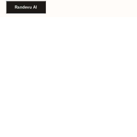
Randevu Al
Türkiye'nin güvenilir güzellik randevu platformu. Binlerce
salon, tek tıkla randevu.