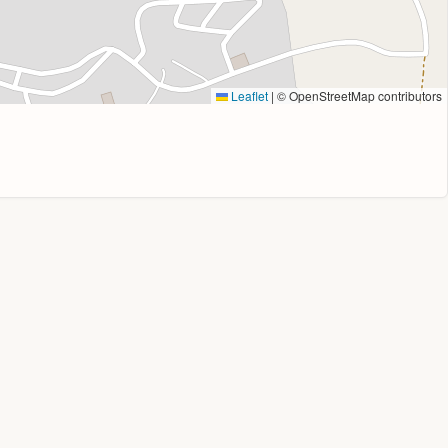
Leaflet
|
© OpenStreetMap contributors