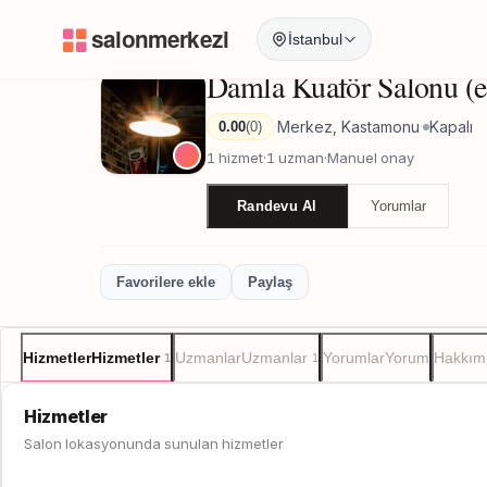
Anasayfa
/
Kastamonu
/
Damla Kuaför Salonu (erkek)
İstanbul
Damla Kuaför Salonu (e
Merkez, Kastamonu
Kapalı
0.00
(0)
·
·
1 hizmet
·
1 uzman
·
Manuel onay
Randevu Al
Yorumlar
Favorilere ekle
Paylaş
Hizmetler
Hizmetler
Uzmanlar
Uzmanlar
Yorumlar
Yorum
Hakkım
1
1
Hizmetler
Salon lokasyonunda sunulan hizmetler