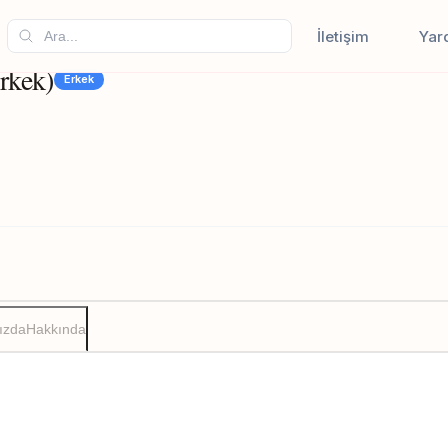
İletişim
Yar
rkek)
Erkek
ızda
Hakkında