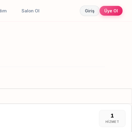
dım
Salon Ol
Giriş
Üye Ol
1
HIZMET