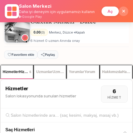
Salon Merkezi
Anasayfa
/
Düzce
/
Güzellik Merkezi - Düzce
İstanbul
Giriş
Üye Ol
Aç
Daha iyi deneyim için uygulamamızı kullanın
Google Play
Güzellik Merkezi - Düzce
Unisex
0.00
Merkez, Düzce
Kapalı
(0)
·
·
6 hizmet
0 uzman
Anında onay
·
·
Favorilere ekle
Paylaş
Hizmetler
Hizmetler
Uzmanlar
Uzmanlar
Yorumlar
Yorum
Hakkımızda
Hakkı
6
Hizmetler
6
Salon lokasyonunda sunulan hizmetler
HIZMET
Saç Hizmetleri