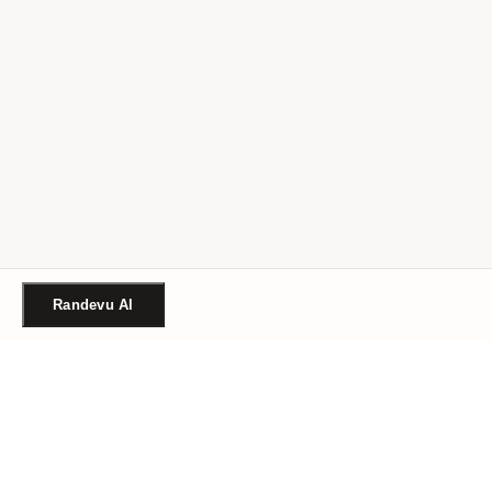
Randevu Al
Türkiye'nin güvenilir güzellik randevu platformu. Binlerce
salon, tek tıkla randevu.