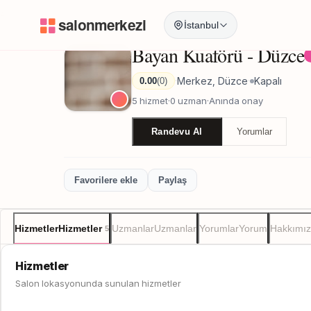
Anasayfa
/
Düzce
/
Bayan Kuaförü - Düzce
İstanbul
Bayan Kuaförü - Düzce
Merkez, Düzce
Kapalı
0.00
(0)
·
·
5 hizmet
·
0 uzman
·
Anında onay
Randevu Al
Yorumlar
Favorilere ekle
Paylaş
Hizmetler
Hizmetler
Uzmanlar
Uzmanlar
Yorumlar
Yorum
Hakkımı
5
Hizmetler
Salon lokasyonunda sunulan hizmetler