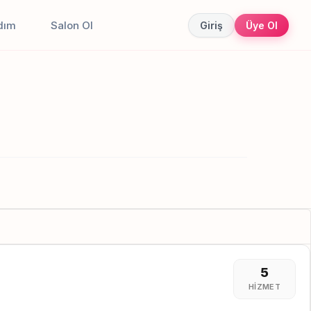
dım
Salon Ol
Giriş
Üye Ol
5
HIZMET