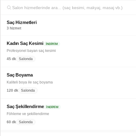
Saç Hizmetleri
3 hizmet
Kadın Saç Kesimi
İNDIRIM
Profesyonel bayan saç kesimi
45 dk
Salonda
Saç Boyama
Kaliteli boya ile saç boyama
120 dk
Salonda
Saç Şekillendirme
İNDIRIM
Föhleme ve şekillendirme
60 dk
Salonda