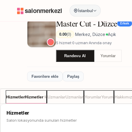
Anasayfa
/
Düzce
/
Master Cut - Düzce
İstanbul
Master Cut - Düzce
Erkek
Merkez, Düzce
Açık
0.00
(0)
·
·
5 hizmet
·
0 uzman
·
Anında onay
Randevu Al
Yorumlar
Favorilere ekle
Paylaş
Hizmetler
Hizmetler
Uzmanlar
Uzmanlar
Yorumlar
Yorum
Hakkımı
5
Hizmetler
Salon lokasyonunda sunulan hizmetler