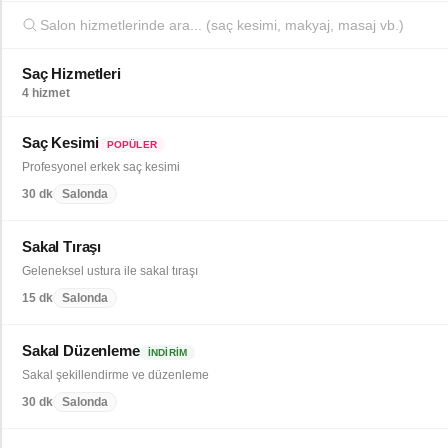
Saç Hizmetleri
4 hizmet
Saç Kesimi
POPÜLER
Profesyonel erkek saç kesimi
30 dk
Salonda
Sakal Tıraşı
Geleneksel ustura ile sakal tıraşı
15 dk
Salonda
Sakal Düzenleme
İNDIRIM
Sakal şekillendirme ve düzenleme
30 dk
Salonda