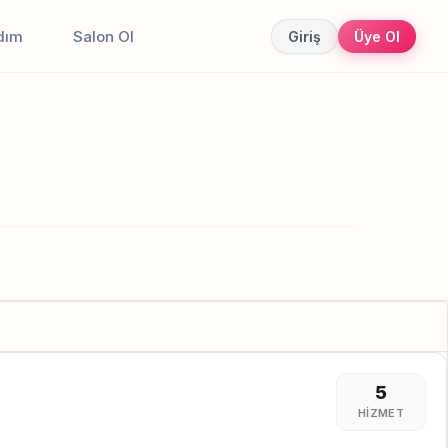
dım
Salon Ol
Giriş
Üye Ol
5
HIZMET