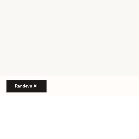
Randevu Al
Türkiye'nin güvenilir güzellik randevu platformu. Binlerce
salon, tek tıkla randevu.