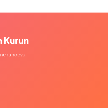
n Kurun
line randevu