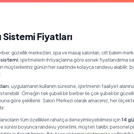
Sistemi Fiyatları
ber, güzellik merkezleri, spa ve masaj salonları, cilt bakım merke
 sistemi
, işletmelerin ihtiyaçlarına göre esnek fiyatlandırma 
 müşterileriniz günün her saatinde kolayca randevu alabilir; bu da
.
ları
; uygulamanın kullanım süresine, işletmenin faaliyet alanın
sterebilir. Örneğin tek şubeli bir berber ile çok şubeli bir güzelli
buna göre şekillenir. Salon Merkezi olarak amacımız, her ölçek
ır.
anıcıların tüm özellikleri rahatça deneyimleyebilmesi için
14 g
süresi boyunca randevu yönetimi, müşteri takibi, personel pla
kilde kullanabilirsiniz. Böylece sistemin işletmenize sağladığı ka