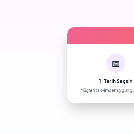
📅
1. Tarih Seçsin
Müşteri takvimden uygun g