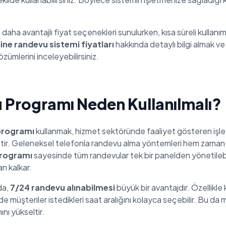
 daha avantajlı fiyat seçenekleri sunulurken, kısa süreli kullanı
ine randevu sistemi fiyatları
hakkında detaylı bilgi almak v
zümlerini inceleyebilirsiniz.
 Programı Neden Kullanılmalı?
programı
kullanmak, hizmet sektöründe faaliyet gösteren işletme
miştir. Geleneksel telefonla randevu alma yöntemleri hem zama
programı
sayesinde tüm randevular tek bir panelden yönetile
an kalkar.
da,
7/24 randevu alınabilmesi
büyük bir avantajdır. Özellikle 
 müşteriler istedikleri saat aralığını kolayca seçebilir. Bu da mü
nı yükseltir.