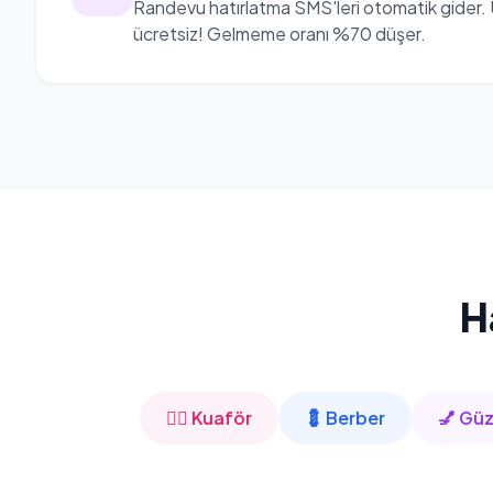
Randevu hatırlatma SMS'leri otomatik gider.
ücretsiz! Gelmeme oranı %70 düşer.
H
💇‍♀️ Kuaför
💈 Berber
💅 Güz