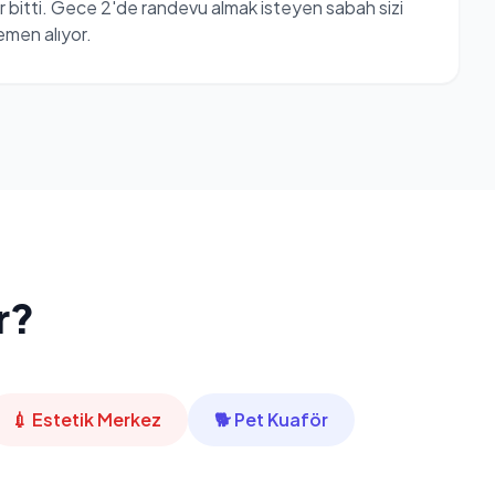
 bitti. Gece 2'de randevu almak isteyen sabah sizi
emen alıyor.
r?
💉 Estetik Merkez
🐕 Pet Kuaför