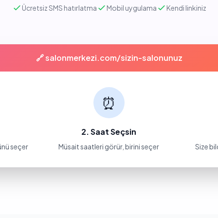
Ücretsiz SMS hatırlatma
Mobil uygulama
Kendi linkiniz
🔗 salonmerkezi.com/sizin-salonunuz
⏰
2. Saat Seçsin
ünü seçer
Müsait saatleri görür, birini seçer
Size bi