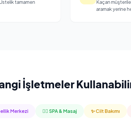
 Üstelik tamamen
Kaçan müşteriler
aramak yerine h
angi İşletmeler Kullanabili
ellik Merkezi
🧖‍♀️ SPA & Masaj
✨ Cilt Bakımı