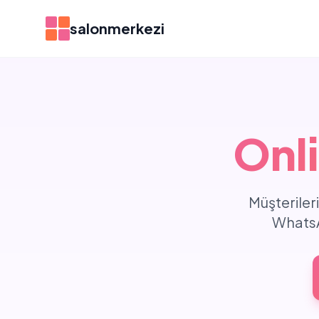
salonmerkezi
Onl
Müşteriler
WhatsA