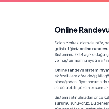
Online Randevu 
Salon Merkezi olarak kuaför, ber
geliştirdiğimiz
online randevu
Sistemimiz 7/24 açık olduğu için
ve müşteri memnuniyetini artırır
Online randevu sistemi fiyat
ek özelliklere göre değişiklik gö
olacağından, fiyatlandırma da 
sürdürülebilir çözümler sunmakt
Sistemi satın almadan önce kull
sürümü
sunuyoruz. Bu deneme 
tüm temel fonksiyonları aktif şe