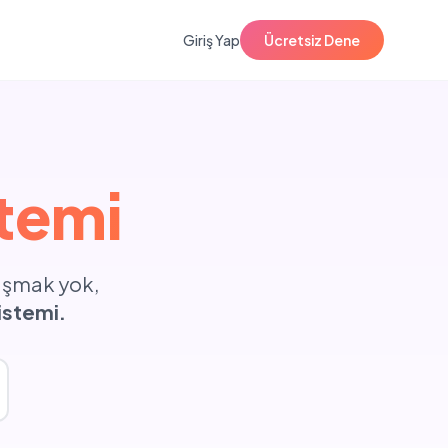
Giriş Yap
Ücretsiz Dene
temi
raşmak yok,
istemi.