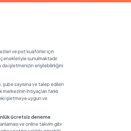
zleri ve pet kuaförler için
seçenekleriyle sunulmaktadır.
 işletmenizin erişilebilirliğini
a, şube sayısına ve talep edilen
k merkezinin ihtiyaçları farklı
teki işletmeye uygun ve
ünlük ücretsiz deneme
nlaması ve online takvim gibi
tkıyı net bir şekilde görebilir,