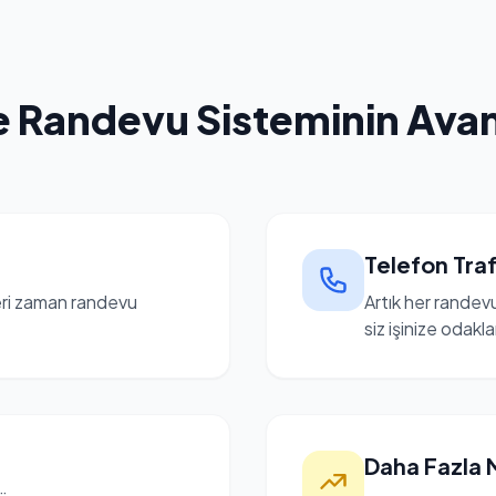
e Randevu Sisteminin Avant
Telefon Traf
eri zaman randevu
Artık her randev
siz işinize odakla
Daha Fazla 