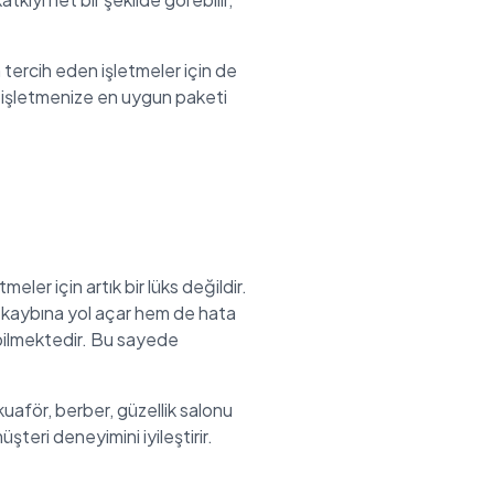
m tercih eden işletmeler için de
e işletmenize en uygun paketi
ler için artık bir lüks değildir.
n kaybına yol açar hem de hata
bilmektedir. Bu sayede
kuaför, berber, güzellik salonu
şteri deneyimini iyileştirir.