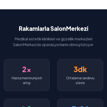
Rakamlarla SalonMerkezi
Medikal estetik klinikleri ve güzellik merkezleri
SalonMerkezi ile operasyonlarını dönüştürüyor.
2x
3dk
Hasta memnuniyeti
Ortalama randevu
artışı
süresi