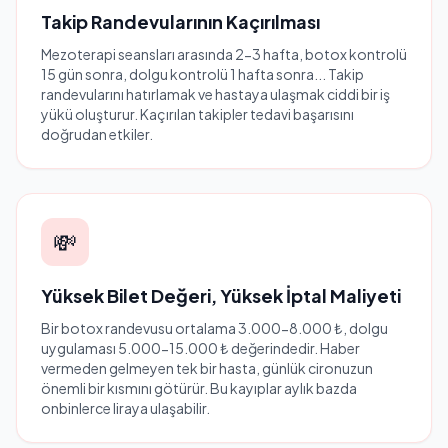
Takip Randevularının Kaçırılması
Mezoterapi seansları arasında 2-3 hafta, botox kontrolü
15 gün sonra, dolgu kontrolü 1 hafta sonra... Takip
randevularını hatırlamak ve hastaya ulaşmak ciddi bir iş
yükü oluşturur. Kaçırılan takipler tedavi başarısını
doğrudan etkiler.
💸
Yüksek Bilet Değeri, Yüksek İptal Maliyeti
Bir botox randevusu ortalama 3.000-8.000 ₺, dolgu
uygulaması 5.000-15.000 ₺ değerindedir. Haber
vermeden gelmeyen tek bir hasta, günlük cironuzun
önemli bir kısmını götürür. Bu kayıplar aylık bazda
onbinlerce liraya ulaşabilir.