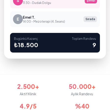
S
Şimdi
11:30 - Dudak Dolgu
Emel T.
E
Sırada
14:00 - Mezoterapi (4. Seans)
Bugünkü Kazanç
Toplam Randevu
₺18.500
9
2.500+
50.000+
Aktif Klinik
Aylık Randevu
4.9/5
%40