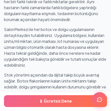
her biri farklı teknik ve farklı miktarlar gerektirir. Aynı
hastanın farklı zamanlarda farklı bölgelere yaptırdığı
dolguların kayıtlarına erişmek, tedavinin bütünlüğünü
korumak açısından hayati önemdedir.
SalonMerkezi ile her botox ve dolgu uygulamasının
detaylı kaydını tutabilirsiniz. Uygulama bölgesi, kullanılan
ünite/ml miktarı, ürün markası, lot numarası ve uygulayan
uzman bilgisi otomatik olarak hasta dosyasına eklenir.
Hasta tekrar geldiğinde, daha önce nerelere ne kadar
uygulandığını tek bakışta görebilir ve tutarlı sonuçlar elde
edebilirsiniz.
Stok yönetimi açısından da dijital takip büyük avantaj
sağlar. Botox flakonlarının kalan ünite miktarını takip
edebilir, dolgu şırıngalarının kullanım durumunu görebilir ve
son kullanma tarihi yaklaşan ürünler için uyarı alabilirsiniz.
Bu sayede hem israfı önler hem de her zaman yeterli
💉 Ücretsiz Dene
stokla çalışırsınız. Medikal ürünlerde stok takibi, maliyet
kontrolünün ve hasta güvenliğinin olmazsa olmaz unsuru