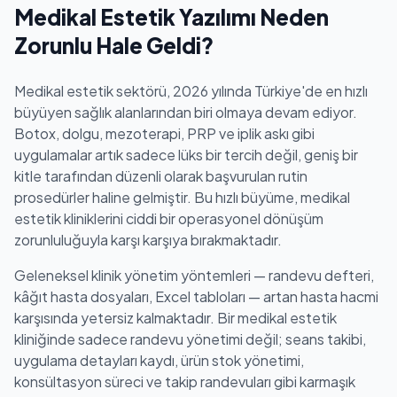
hangi kanaldan geldiğini analiz edebilir ve seans
Medikal Estetik Yazılımı Neden
tamamlanma oranları ile tedavi programlarının
Zorunlu Hale Geldi?
başarısını ölçebilirsiniz.
Medikal estetik sektörü, 2026 yılında Türkiye'de en hızlı
büyüyen sağlık alanlarından biri olmaya devam ediyor.
Botox, dolgu, mezoterapi, PRP ve iplik askı gibi
uygulamalar artık sadece lüks bir tercih değil, geniş bir
kitle tarafından düzenli olarak başvurulan rutin
prosedürler haline gelmiştir. Bu hızlı büyüme, medikal
estetik kliniklerini ciddi bir operasyonel dönüşüm
zorunluluğuyla karşı karşıya bırakmaktadır.
Geleneksel klinik yönetim yöntemleri — randevu defteri,
kâğıt hasta dosyaları, Excel tabloları — artan hasta hacmi
karşısında yetersiz kalmaktadır. Bir medikal estetik
kliniğinde sadece randevu yönetimi değil; seans takibi,
uygulama detayları kaydı, ürün stok yönetimi,
konsültasyon süreci ve takip randevuları gibi karmaşık