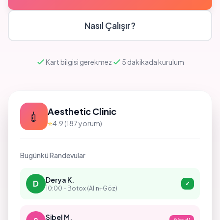
Nasıl Çalışır?
Kart bilgisi gerekmez
5 dakikada kurulum
Aesthetic Clinic
💉
⭐
4.9 (187 yorum)
Bugünkü Randevular
Derya K.
D
✓
10:00 - Botox (Alın+Göz)
Sibel M.