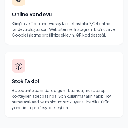
Online Randevu
Kliniğinize özel randevu sayfası ile hastalar 7/24 online
randevu oluştursun. Web sitenize, Instagram bio'nuza ve
Google İşletme profilinize ekleyin. QR kod desteği.
📦
Stok Takibi
Botox ünite bazında, dolgu ml bazında, mezoterapi
kokteylleri adet bazında. Son kullanma tarihi takibi, lot
numarası kaydı ve minimum stok uyarısı. Medikal ürün
yönetimini profesyonelleştirin.