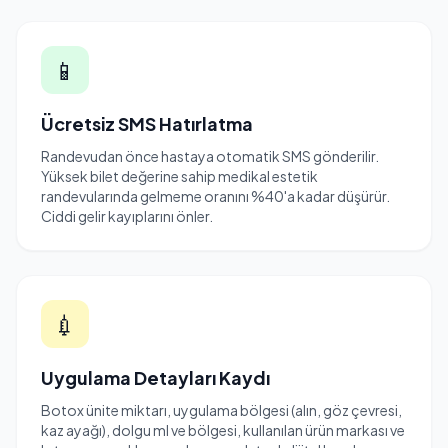
📱
Ücretsiz SMS Hatırlatma
Randevudan önce hastaya otomatik SMS gönderilir.
Yüksek bilet değerine sahip medikal estetik
randevularında gelmeme oranını %40'a kadar düşürür.
Ciddi gelir kayıplarını önler.
💉
Uygulama Detayları Kaydı
Botox ünite miktarı, uygulama bölgesi (alın, göz çevresi,
kaz ayağı), dolgu ml ve bölgesi, kullanılan ürün markası ve