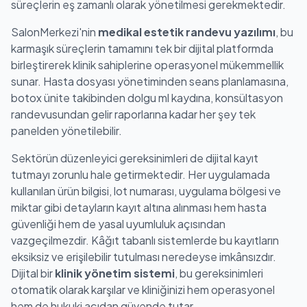
süreçlerin eş zamanlı olarak yönetilmesi gerekmektedir.
SalonMerkezi'nin
medikal estetik randevu yazılımı
, bu
karmaşık süreçlerin tamamını tek bir dijital platformda
birleştirerek klinik sahiplerine operasyonel mükemmellik
sunar. Hasta dosyası yönetiminden seans planlamasına,
botox ünite takibinden dolgu ml kaydına, konsültasyon
randevusundan gelir raporlarına kadar her şey tek
panelden yönetilebilir.
Sektörün düzenleyici gereksinimleri de dijital kayıt
tutmayı zorunlu hale getirmektedir. Her uygulamada
kullanılan ürün bilgisi, lot numarası, uygulama bölgesi ve
miktar gibi detayların kayıt altına alınması hem hasta
güvenliği hem de yasal uyumluluk açısından
vazgeçilmezdir. Kâğıt tabanlı sistemlerde bu kayıtların
eksiksiz ve erişilebilir tutulması neredeyse imkânsızdır.
Dijital bir
klinik yönetim sistemi
, bu gereksinimleri
otomatik olarak karşılar ve kliniğinizi hem operasyonel
hem de hukuki açıdan güvende tutar.