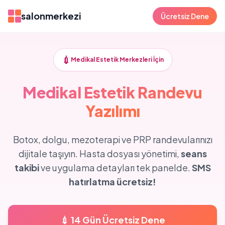
salonmerkezi
Ücretsiz Dene
💉
Medikal Estetik Merkezleri İçin
Medikal Estetik Randevu
Yazılımı
Botox, dolgu, mezoterapi ve PRP randevularınızı
dijitale taşıyın. Hasta dosyası yönetimi,
seans
takibi
ve uygulama detayları tek panelde.
SMS
hatırlatma ücretsiz!
💉 14 Gün Ücretsiz Dene