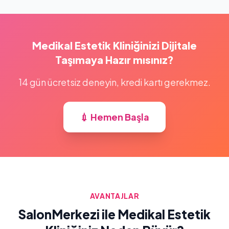
Medikal Estetik Kliniğinizi Dijitale
Taşımaya Hazır mısınız?
14 gün ücretsiz deneyin, kredi kartı gerekmez.
💉 Hemen Başla
AVANTAJLAR
SalonMerkezi ile Medikal Estetik