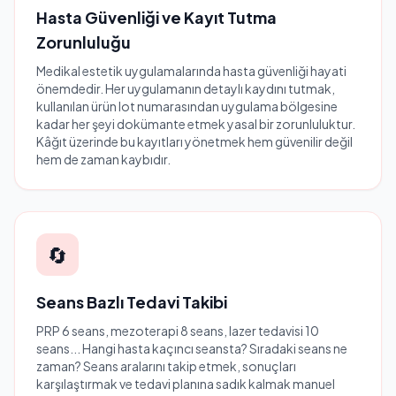
Hasta Güvenliği ve Kayıt Tutma
Zorunluluğu
Medikal estetik uygulamalarında hasta güvenliği hayati
önemdedir. Her uygulamanın detaylı kaydını tutmak,
kullanılan ürün lot numarasından uygulama bölgesine
kadar her şeyi dokümante etmek yasal bir zorunluluktur.
Kâğıt üzerinde bu kayıtları yönetmek hem güvenilir değil
hem de zaman kaybıdır.
🔄
Seans Bazlı Tedavi Takibi
PRP 6 seans, mezoterapi 8 seans, lazer tedavisi 10
seans... Hangi hasta kaçıncı seansta? Sıradaki seans ne
zaman? Seans aralarını takip etmek, sonuçları
karşılaştırmak ve tedavi planına sadık kalmak manuel