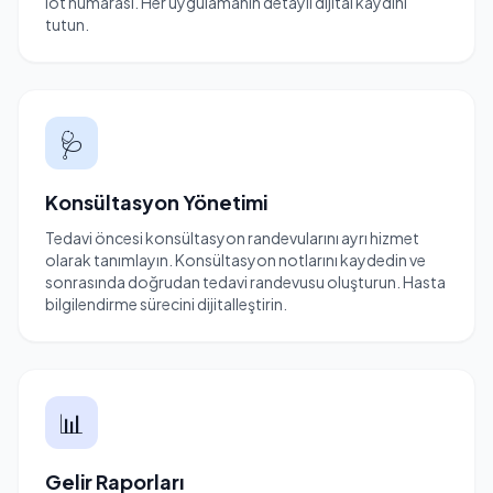
lot numarası. Her uygulamanın detaylı dijital kaydını
tutun.
🩺
Konsültasyon Yönetimi
Tedavi öncesi konsültasyon randevularını ayrı hizmet
olarak tanımlayın. Konsültasyon notlarını kaydedin ve
sonrasında doğrudan tedavi randevusu oluşturun. Hasta
bilgilendirme sürecini dijitalleştirin.
📊
Gelir Raporları