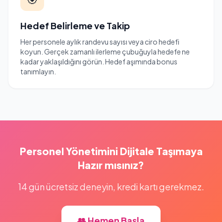
Hedef Belirleme ve Takip
Her personele aylık randevu sayısı veya ciro hedefi
koyun. Gerçek zamanlı ilerleme çubuğuyla hedefe ne
kadar yaklaşıldığını görün. Hedef aşımında bonus
tanımlayın.
Personel Yönetimini Dijitale Taşımaya
Hazır mısınız?
14 gün ücretsiz deneyin, kredi kartı gerekmez.
👥 Hemen Başla