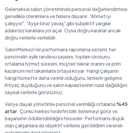
Geleneksel salon yönetiminde personel değerlendirmesi
genellikle izlenimlere ve hislere dayanır. "Ahmet iyi
çalışıyor", "Ayşe biraz yavaş" gibi subjektif yargılar
adaletsiz kararlara yol açar. Oysa doğru kararlar ancak
doğru verilerle verilebilir.
SalonMerkezi'nin performans raporlama sistemi, her
personelin aylık randevu sayısını, toplam cirosunu,
ortalama hizmet süresini, müşteri tekrar oranını ve prim
kazancını net rakamlarla ortaya koyar. Hangi çalışanın
hangi hizmette daha verimli olduğunu, kimlerin gelişime
ihtiyaç duyduğunu ve salon kapasitesinin nasıl dağıldığını
sayısal verilerle görürsünüz.
Veriye dayalı yönetimle personel verimliliği ortalama
%45
artar
. Çünkü herkes hedefini bilir, ilerlemeyi görür ve
başarısının ödüllendirildiğini hisseder. Performans düşük
olan çalışanlara da objektif verilerle geri bildirim vererek
gelişimlerini desteklersiniz.