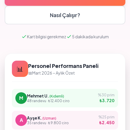
Nasıl Çalışır?
Kart bilgisi gerekmez
5 dakikada kurulum
Personel Performans Paneli
📊
📅
Mart 2026 – Aylık Özet
%30 prim
Mehmet U.
(Kıdemli)
M
₺3.720
48 randevu · ₺12.400 ciro
%25 prim
Ayşe K.
(Uzman)
A
₺2.450
35 randevu · ₺9.800 ciro