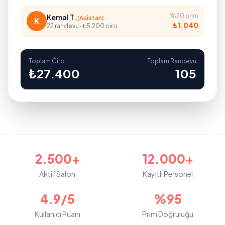
%20 prim
Kemal T.
(Asistan)
K
₺1.040
22 randevu · ₺5.200 ciro
Toplam Ciro
Toplam Randevu
₺27.400
105
2.500+
12.000+
Aktif Salon
Kayıtlı Personel
4.9/5
%95
Kullanıcı Puanı
Prim Doğruluğu