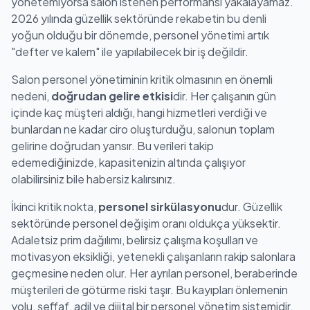
yönetemiyorsa salon istenen performansı yakalayamaz.
2026 yılında güzellik sektöründe rekabetin bu denli
yoğun olduğu bir dönemde, personel yönetimi artık
"defter ve kalem" ile yapılabilecek bir iş değildir.
Salon personel yönetiminin kritik olmasının en önemli
nedeni,
doğrudan gelire etkisi
dir. Her çalışanın gün
içinde kaç müşteri aldığı, hangi hizmetleri verdiği ve
bunlardan ne kadar ciro oluşturduğu, salonun toplam
gelirine doğrudan yansır. Bu verileri takip
edemediğinizde, kapasitenizin altında çalışıyor
olabilirsiniz bile habersiz kalırsınız.
İkinci kritik nokta,
personel sirkülasyonu
dur. Güzellik
sektöründe personel değişim oranı oldukça yüksektir.
Adaletsiz prim dağılımı, belirsiz çalışma koşulları ve
motivasyon eksikliği, yetenekli çalışanların rakip salonlara
geçmesine neden olur. Her ayrılan personel, beraberinde
müşterileri de götürme riski taşır. Bu kayıpları önlemenin
yolu, şeffaf, adil ve dijital bir personel yönetim sistemidir.