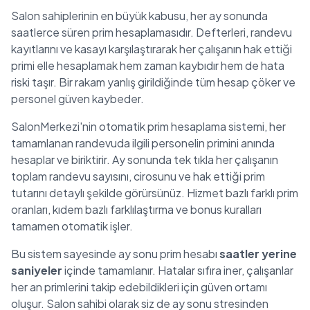
Salon sahiplerinin en büyük kabusu, her ay sonunda
saatlerce süren prim hesaplamasıdır. Defterleri, randevu
kayıtlarını ve kasayı karşılaştırarak her çalışanın hak ettiği
primi elle hesaplamak hem zaman kaybıdır hem de hata
riski taşır. Bir rakam yanlış girildiğinde tüm hesap çöker ve
personel güven kaybeder.
SalonMerkezi'nin otomatik prim hesaplama sistemi, her
tamamlanan randevuda ilgili personelin primini anında
hesaplar ve biriktirir. Ay sonunda tek tıkla her çalışanın
toplam randevu sayısını, cirosunu ve hak ettiği prim
tutarını detaylı şekilde görürsünüz. Hizmet bazlı farklı prim
oranları, kıdem bazlı farklılaştırma ve bonus kuralları
tamamen otomatik işler.
Bu sistem sayesinde ay sonu prim hesabı
saatler yerine
saniyeler
içinde tamamlanır. Hatalar sıfıra iner, çalışanlar
her an primlerini takip edebildikleri için güven ortamı
oluşur. Salon sahibi olarak siz de ay sonu stresinden