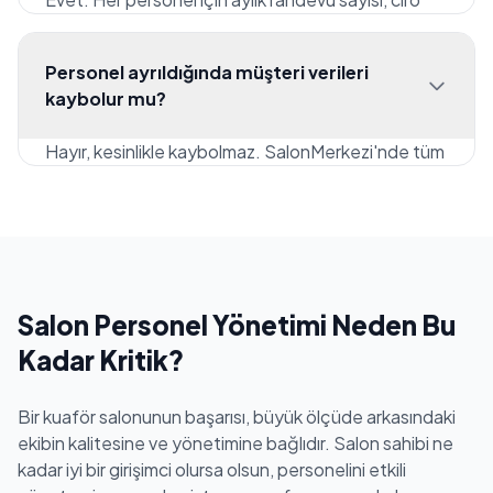
yapmaya, defter karıştırmaya veya hesap
hedefi veya müşteri memnuniyeti hedefi
makinesi kullanmaya gerek kalmaz.
belirleyebilirsiniz. Sistem, gerçek zamanlı olarak
Personel ayrıldığında müşteri verileri
hedefe ne kadar yaklaşıldığını gösterir ve personel
kaybolur mu?
kendi panelinden ilerlemesini takip edebilir. Hedef
aşımlarında ek bonus tanımlayarak çalışanları
Hayır, kesinlikle kaybolmaz. SalonMerkezi'nde tüm
motive edebilirsiniz.
müşteri verileri salona bağlıdır, personele değil. Bir
çalışan ayrıldığında müşteri geçmişi, tercihleri,
iletişim bilgileri ve randevu notları sistemde kalır.
Müşterileri kolayca başka bir personele
yönlendirebilirsiniz. Böylece personel
değişikliğinden kaynaklanan müşteri kaybı riskini
Salon Personel Yönetimi Neden Bu
sıfıra indirirsiniz.
Kadar Kritik?
Bir kuaför salonunun başarısı, büyük ölçüde arkasındaki
ekibin kalitesine ve yönetimine bağlıdır. Salon sahibi ne
kadar iyi bir girişimci olursa olsun, personelini etkili