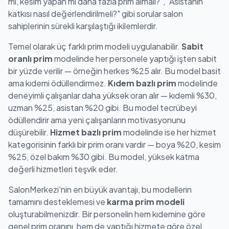
mı, kesim yapan mı daha fazla prim almalı?", "Asistanın
katkısı nasıl değerlendirilmeli?" gibi sorular salon
sahiplerinin sürekli karşılaştığı ikilemlerdir.
Temel olarak üç farklı prim modeli uygulanabilir.
Sabit
oranlı prim
modelinde her personele yaptığı işten sabit
bir yüzde verilir — örneğin herkes %25 alır. Bu model basit
ama kıdemi ödüllendirmez.
Kıdem bazlı prim
modelinde
deneyimli çalışanlar daha yüksek oran alır — kıdemli %30,
uzman %25, asistan %20 gibi. Bu model tecrübeyi
ödüllendirir ama yeni çalışanların motivasyonunu
düşürebilir.
Hizmet bazlı prim
modelinde ise her hizmet
kategorisinin farklı bir prim oranı vardır — boya %20, kesim
%25, özel bakım %30 gibi. Bu model, yüksek katma
değerli hizmetleri teşvik eder.
SalonMerkezi'nin en büyük avantajı, bu modellerin
tamamını desteklemesi ve
karma prim modeli
oluşturabilmenizdir. Bir personelin hem kıdemine göre
genel prim oranını, hem de yaptığı hizmete göre özel