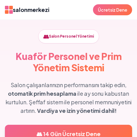
salonmerkezi
Ücretsiz Dene
👥
Salon Personel Yönetimi
Kuaför Personel ve Prim
Yönetim Sistemi
Salon çalışanlarınızın performansını takip edin,
otomatik prim hesaplama
ile ay sonu kabustan
kurtulun. Şeffaf sistem ile personel memnuniyetini
artırın.
Vardiya ve izin yönetimi dahil!
👥 14 Gün Ücretsiz Dene