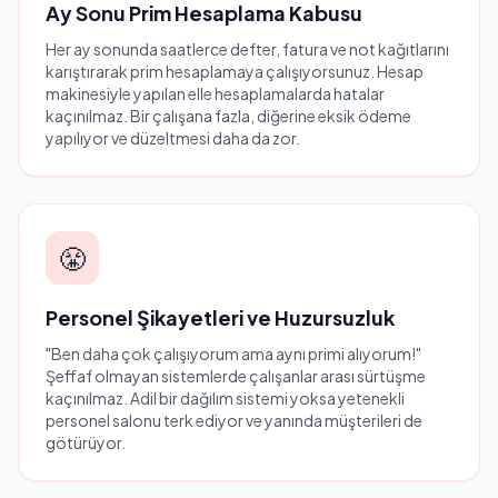
Ay Sonu Prim Hesaplama Kabusu
Her ay sonunda saatlerce defter, fatura ve not kağıtlarını
karıştırarak prim hesaplamaya çalışıyorsunuz. Hesap
makinesiyle yapılan elle hesaplamalarda hatalar
kaçınılmaz. Bir çalışana fazla, diğerine eksik ödeme
yapılıyor ve düzeltmesi daha da zor.
😤
Personel Şikayetleri ve Huzursuzluk
"Ben daha çok çalışıyorum ama aynı primi alıyorum!"
Şeffaf olmayan sistemlerde çalışanlar arası sürtüşme
kaçınılmaz. Adil bir dağılım sistemi yoksa yetenekli
personel salonu terk ediyor ve yanında müşterileri de
götürüyor.