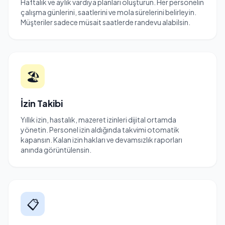
Haftalık ve aylık vardiya planları oluşturun. Her personelin
çalışma günlerini, saatlerini ve mola sürelerini belirleyin.
Müşteriler sadece müsait saatlerde randevu alabilsin.
🏖️
İzin Takibi
Yıllık izin, hastalık, mazeret izinleri dijital ortamda
yönetin. Personel izin aldığında takvimi otomatik
kapansın. Kalan izin hakları ve devamsızlık raporları
anında görüntülensin.
📋