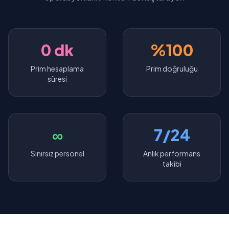
0 dk
%100
Prim hesaplama
Prim doğruluğu
süresi
∞
7/24
Sınırsız personel
Anlık performans
takibi