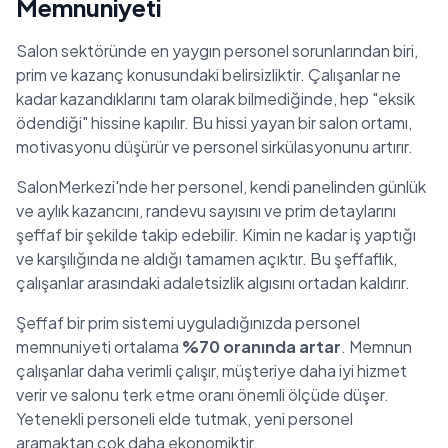
Memnuniyeti
Salon sektöründe en yaygın personel sorunlarından biri,
prim ve kazanç konusundaki belirsizliktir. Çalışanlar ne
kadar kazandıklarını tam olarak bilmediğinde, hep "eksik
ödendiği" hissine kapılır. Bu hissi yayan bir salon ortamı,
motivasyonu düşürür ve personel sirkülasyonunu artırır.
SalonMerkezi'nde her personel, kendi panelinden günlük
ve aylık kazancını, randevu sayısını ve prim detaylarını
şeffaf bir şekilde takip edebilir. Kimin ne kadar iş yaptığı
ve karşılığında ne aldığı tamamen açıktır. Bu şeffaflık,
çalışanlar arasındaki adaletsizlik algısını ortadan kaldırır.
Şeffaf bir prim sistemi uyguladığınızda personel
memnuniyeti ortalama
%70 oranında artar
. Memnun
çalışanlar daha verimli çalışır, müşteriye daha iyi hizmet
verir ve salonu terk etme oranı önemli ölçüde düşer.
Yetenekli personeli elde tutmak, yeni personel
aramaktan çok daha ekonomiktir.