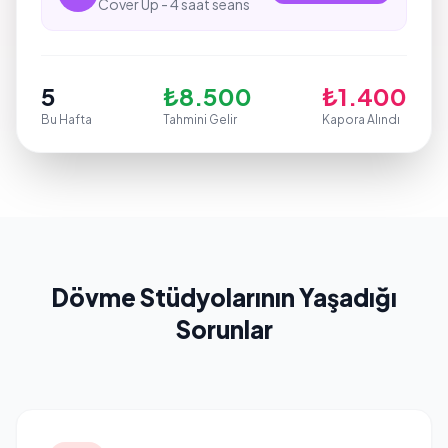
Cover Up - 4 saat seans
5
₺8.500
₺1.400
Bu Hafta
Tahmini Gelir
Kapora Alındı
Dövme Stüdyolarının Yaşadığı
Sorunlar