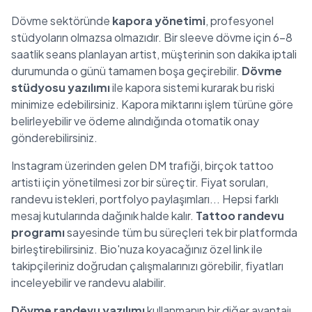
Dövme sektöründe
kapora yönetimi
, profesyonel
stüdyoların olmazsa olmazıdır. Bir sleeve dövme için 6-8
saatlik seans planlayan artist, müşterinin son dakika iptali
durumunda o günü tamamen boşa geçirebilir.
Dövme
stüdyosu yazılımı
ile kapora sistemi kurarak bu riski
minimize edebilirsiniz. Kapora miktarını işlem türüne göre
belirleyebilir ve ödeme alındığında otomatik onay
gönderebilirsiniz.
Instagram üzerinden gelen DM trafiği, birçok tattoo
artisti için yönetilmesi zor bir süreçtir. Fiyat soruları,
randevu istekleri, portfolyo paylaşımları... Hepsi farklı
mesaj kutularında dağınık halde kalır.
Tattoo randevu
programı
sayesinde tüm bu süreçleri tek bir platformda
birleştirebilirsiniz. Bio'nuza koyacağınız özel link ile
takipçileriniz doğrudan çalışmalarınızı görebilir, fiyatları
inceleyebilir ve randevu alabilir.
Dövme randevu yazılımı
kullanmanın bir diğer avantajı