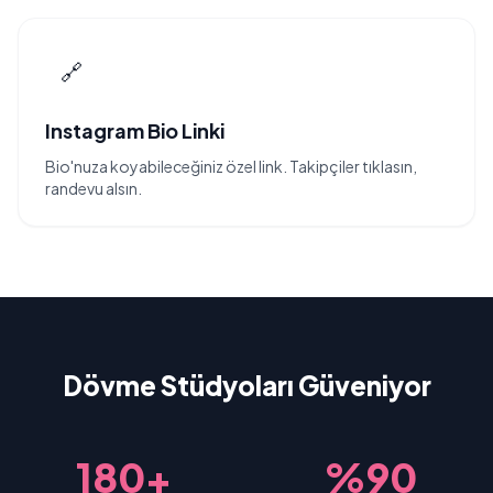
🔗
Instagram Bio Linki
Bio'nuza koyabileceğiniz özel link. Takipçiler tıklasın,
randevu alsın.
Dövme Stüdyoları Güveniyor
180+
%90