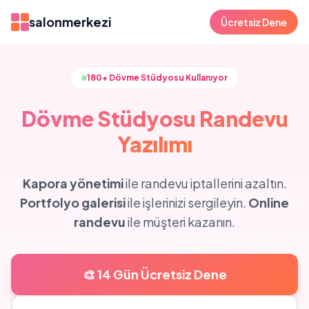
salonmerkezi
Ücretsiz Dene
180+ Dövme Stüdyosu Kullanıyor
Dövme Stüdyosu Randevu
Yazılımı
Kapora yönetimi
ile randevu iptallerini azaltın.
Portfolyo galerisi
ile işlerinizi sergileyin.
Online
randevu
ile müşteri kazanın.
🎨 14 Gün Ücretsiz Dene