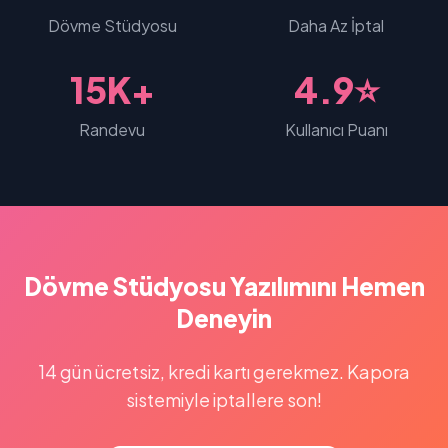
Dövme Stüdyosu
Daha Az İptal
15K+
4.9⭐
Randevu
Kullanıcı Puanı
Dövme Stüdyosu Yazılımını Hemen
Deneyin
14 gün ücretsiz, kredi kartı gerekmez. Kapora
sistemiyle iptallere son!