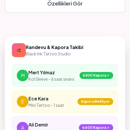
Özellikleri Gör
Randevu & Kapora Takibi
🎨
Black Ink Tattoo Studio
Mert Yılmaz
M
₺500 Kapora ✓
Kol Sleeve - 6 saat seans
Ece Kara
E
Kapora Bekliyor
Mini Tattoo - 1 saat
Ali Demir
A
₺400 Kapora ✓