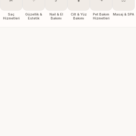
✂️
✨
💅
🧴
🐾
💆‍♀️
Saç
Güzellik &
Nail & El
Cilt & Yüz
Pet Bakım
Masaj & SPA
Hizmetleri
Estetik
Bakımı
Bakımı
Hizmetleri