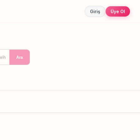
Giriş
Üye Ol
arih
Ara