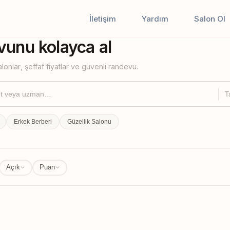
İletişim
Yardım
Salon Ol
iştir
unu kolayca al
lonlar, şeffaf fiyatlar ve güvenli randevu.
T
Erkek Berberi
Güzellik Salonu
Açık
Puan