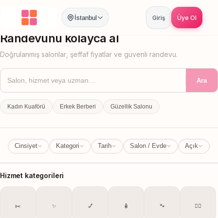
İstanbul
Giriş
Üye Ol
İstanbul
İl Değiştir
Randevunu kolayca al
Doğrulanmış salonlar, şeffaf fiyatlar ve güvenli randevu.
Ara
Kadın Kuaförü
Erkek Berberi
Güzellik Salonu
Cinsiyet
Kategori
Tarih
Salon / Evde
Açık
Hizmet kategorileri
✂️
✨
💅
🧴
🐾
💆‍♀️