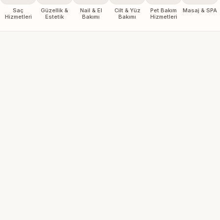
Saç
Güzellik &
Nail & El
Cilt & Yüz
Pet Bakım
Masaj & SPA
Hizmetleri
Estetik
Bakımı
Bakımı
Hizmetleri