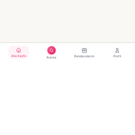
Ana Sayfa
Randevularım
Profil
Arama
Türkiye'nin güvenilir güzellik randevu platformu. Binlerce
salon, tek tıkla randevu.