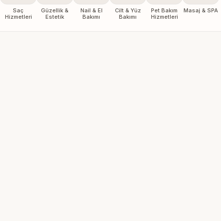
Saç
Güzellik &
Nail & El
Cilt & Yüz
Pet Bakım
Masaj & SPA
Hizmetleri
Estetik
Bakımı
Bakımı
Hizmetleri