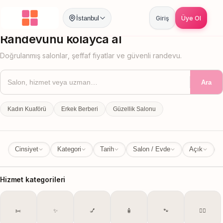
İstanbul
Giriş
Üye Ol
İstanbul
İl Değiştir
Randevunu kolayca al
Doğrulanmış salonlar, şeffaf fiyatlar ve güvenli randevu.
Ara
Kadın Kuaförü
Erkek Berberi
Güzellik Salonu
Cinsiyet
Kategori
Tarih
Salon / Evde
Açık
Hizmet kategorileri
✂️
✨
💅
🧴
🐾
💆‍♀️