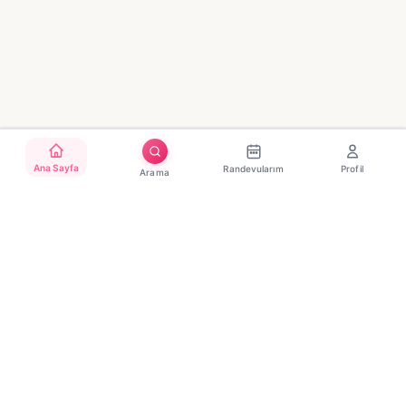
Ana Sayfa
Randevularım
Profil
Arama
Türkiye'nin güvenilir güzellik randevu platformu. Binlerce
salon, tek tıkla randevu.