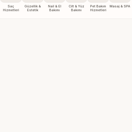
Saç
Güzellik &
Nail & El
Cilt & Yüz
Pet Bakım
Masaj & SPA
Hizmetleri
Estetik
Bakımı
Bakımı
Hizmetleri