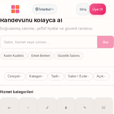
İstanbul
Giriş
Üye Ol
İstanbul
İl Değiştir
Randevunu kolayca al
Doğrulanmış salonlar, şeffaf fiyatlar ve güvenli randevu.
Ara
Kadın Kuaförü
Erkek Berberi
Güzellik Salonu
Cinsiyet
Kategori
Tarih
Salon / Evde
Açık
Hizmet kategorileri
✂️
✨
💅
🧴
🐾
💆‍♀️