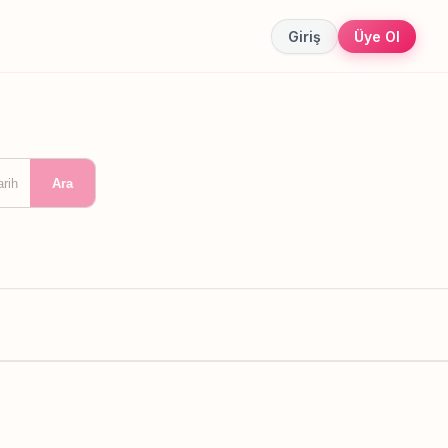
Giriş
Üye Ol
arih
Ara