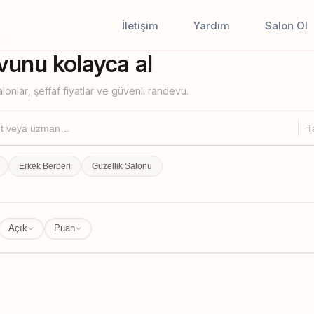
İletişim
Yardım
Salon Ol
iştir
unu kolayca al
lonlar, şeffaf fiyatlar ve güvenli randevu.
T
Erkek Berberi
Güzellik Salonu
Açık
Puan