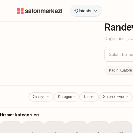
İstanbul
İstanbul
İl Değ
Randev
Doğrulanmış sa
Kadın Kuaförü
Cinsiyet
Kategori
Tarih
Salon / Evde
Hizmet kategorileri