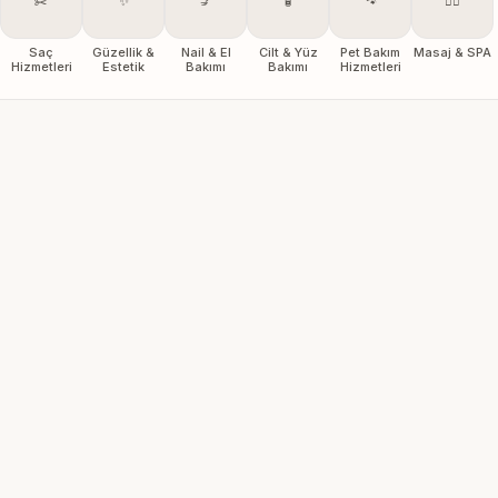
✂️
✨
💅
🧴
🐾
💆‍♀️
Saç
Güzellik &
Nail & El
Cilt & Yüz
Pet Bakım
Masaj & SPA
Hizmetleri
Estetik
Bakımı
Bakımı
Hizmetleri