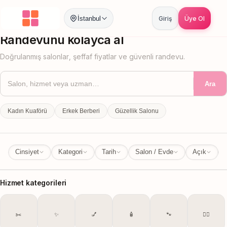
İstanbul
Giriş
Üye Ol
İstanbul
İl Değiştir
Randevunu kolayca al
Doğrulanmış salonlar, şeffaf fiyatlar ve güvenli randevu.
Ara
Kadın Kuaförü
Erkek Berberi
Güzellik Salonu
Cinsiyet
Kategori
Tarih
Salon / Evde
Açık
Hizmet kategorileri
✂️
✨
💅
🧴
🐾
💆‍♀️