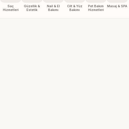
Saç
Güzellik &
Nail & El
Cilt & Yüz
Pet Bakım
Masaj & SPA
Hizmetleri
Estetik
Bakımı
Bakımı
Hizmetleri