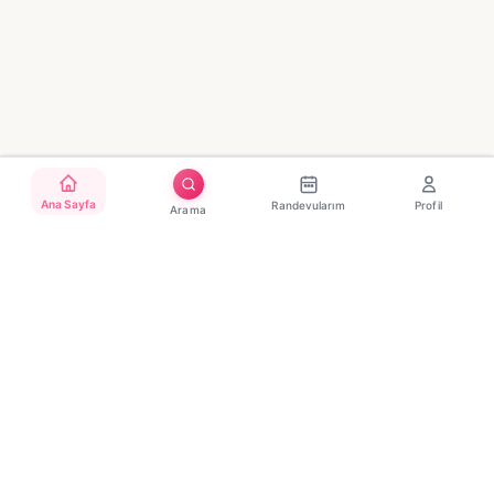
Ana Sayfa
Randevularım
Profil
Arama
Türkiye'nin güvenilir güzellik randevu platformu. Binlerce
salon, tek tıkla randevu.