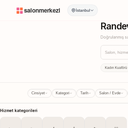
İstanbul
İstanbul
İl Değ
Randev
Doğrulanmış sa
Kadın Kuaförü
Cinsiyet
Kategori
Tarih
Salon / Evde
Hizmet kategorileri