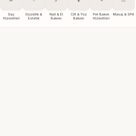
✂️
✨
💅
🧴
🐾
💆‍♀️
Saç
Güzellik &
Nail & El
Cilt & Yüz
Pet Bakım
Masaj & SPA
Hizmetleri
Estetik
Bakımı
Bakımı
Hizmetleri