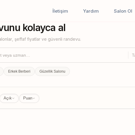
İletişim
Yardım
Salon Ol
iştir
unu kolayca al
lonlar, şeffaf fiyatlar ve güvenli randevu.
T
Erkek Berberi
Güzellik Salonu
Açık
Puan