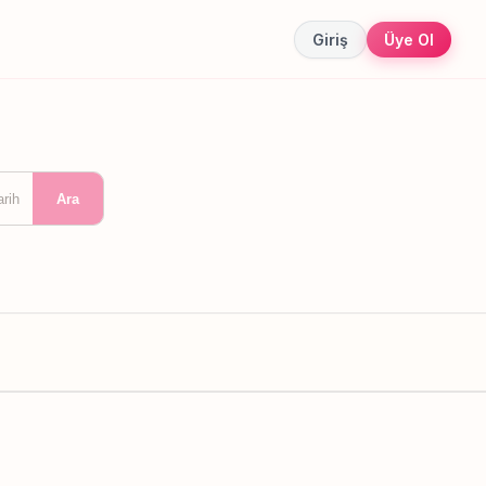
Giriş
Üye Ol
arih
Ara